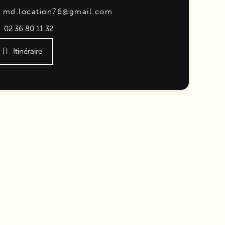
md.location76@gmail.com
02 36 80 11 32
Itinéraire