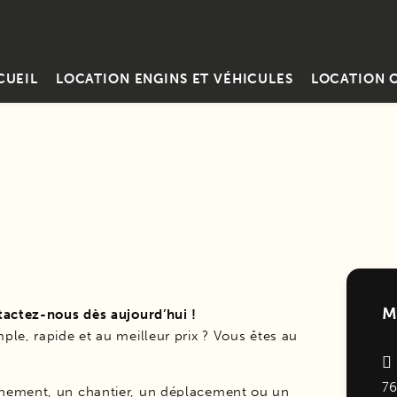
CUEIL
LOCATION ENGINS ET VÉHICULES
LOCATION O
M
ntactez-nous dès aujourd’hui !
ple, rapide et au meilleur prix ? Vous êtes au
76
énement, un chantier, un déplacement ou un