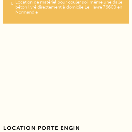
Location de matériel pour couler soi-même une dalle
béton livré directement à domicile Le Havre 76600 en
Normandie
LOCATION PORTE ENGIN