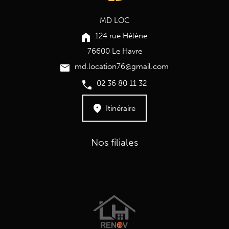
MD LOC
124 rue Hélène
76600 Le Havre
md.location76@gmail.com
02 36 80 11 32
Itinéraire
Nos filiales